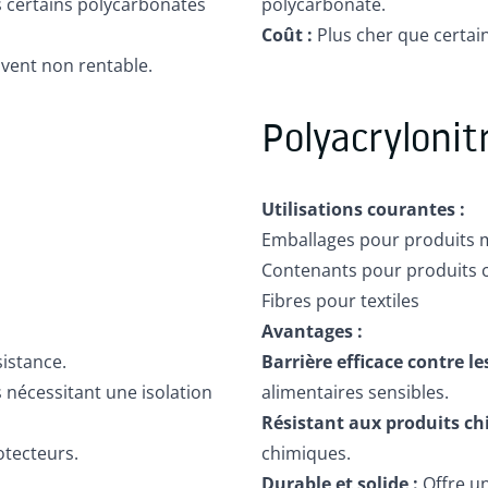
 certains polycarbonates
polycarbonate.
Coût :
Plus cher que certai
vent non rentable.
Polyacrylonit
Utilisations courantes :
Emballages pour produits 
Contenants pour produits 
Fibres pour textiles
Avantages :
sistance.
Barrière efficace contre le
s nécessitant une isolation
alimentaires sensibles.
Résistant aux produits ch
otecteurs.
chimiques.
Durable et solide :
Offre u