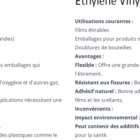
Éthylène Viny
Utilisations courantes :
Films étirables
andes)
Emballages pour produits 
Doublures de bouteilles
Avantages :
es emballages qui
Flexible :
Offre une grande é
l'étirement.
'oxygène et d'autres gaz,
Résistant aux fissures :
Bo
Adhésif naturel :
Bonne adh
pplications nécessitant une
films et les scellants.
Inconvénients :
Impact environnemental 
.
Peut contenir des additifs 
 des plastiques comme le
pour la santé.