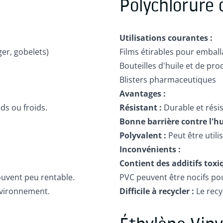
Polychlorure 
Utilisations courantes :
er, gobelets)
Films étirables pour emball
Bouteilles d'huile et de pr
Blisters pharmaceutiques
Avantages :
ds ou froids.
Résistant :
Durable et rési
Bonne barrière contre l'hu
Polyvalent :
Peut être utili
Inconvénients :
Contient des additifs toxi
ouvent peu rentable.
PVC peuvent être nocifs pou
environnement.
Difficile à recycler :
Le recy