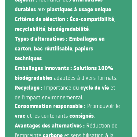
Objectif :
alternatives
durables
aux
plastiques à usage unique
.
Critères de sélection :
Éco-compatibilité
,
recyclabilité
,
biodégradabilité
.
Types d'alternatives :
Emballages en
carton
,
bac réutilisable
,
papiers
techniques
.
Emballages innovants :
Solutions 100%
biodégradables
adaptées à divers formats.
Recyclage :
Importance du
cycle de vie
et
de l'impact environnemental.
Consommation responsable :
Promouvoir le
vrac
et les contenants
consignés
.
Avantages des alternatives :
Réduction de
l'empreinte
carbone
et sensibilisation à la